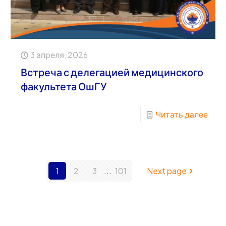
3 апреля, 2026
Встреча с делегацией медицинского
факультета ОшГУ
Читать далее
1
2
3
...
101
Next page