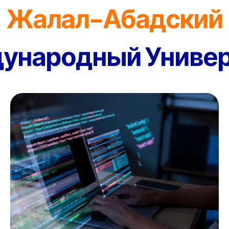
Жалал-Абадский
ународный Универ