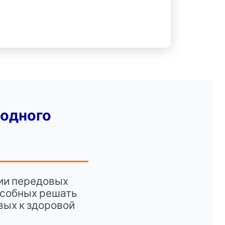
одного
ции передовых
особных решать
вых к здоровой