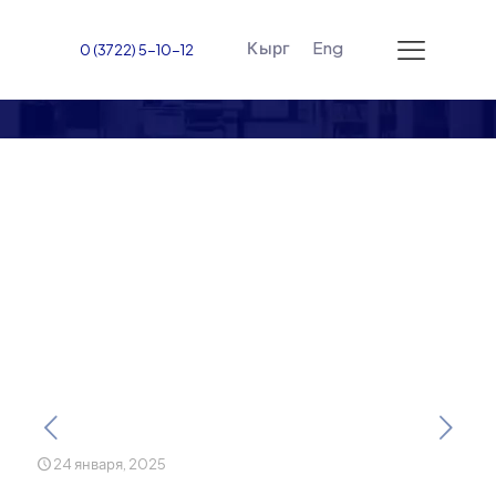
Кырг
Eng
0 (3722) 5-10-12
Тренинг по гигиене рук
для студентов-медиков
первого курса,
проведенный доктором
Надимом Зафаром
24 января, 2025