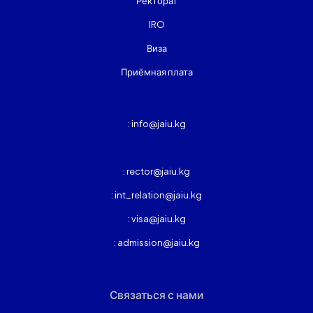
Ректорат
IRO
Виза
Приёмная плата
: info@jaiu.kg
: rector@jaiu.kg
: int_relation@jaiu.kg
: visa@jaiu.kg
: admission@jaiu.kg
Связаться с нами