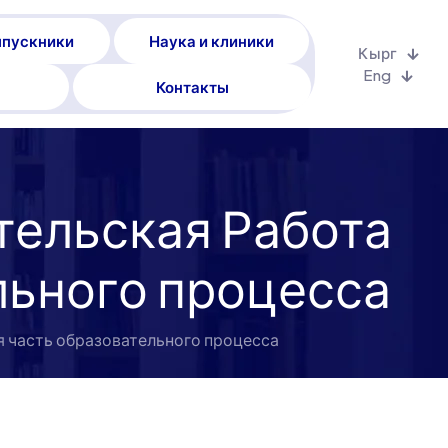
пускники
Наука и клиники
Кырг
Eng
Контакты
ельская Работа
льного процесса
 часть образовательного процесса