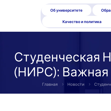
Об университете
Обра
Качество и политика
Студенческая 
(НИРС): Важная
Главная
Новости
Студенч