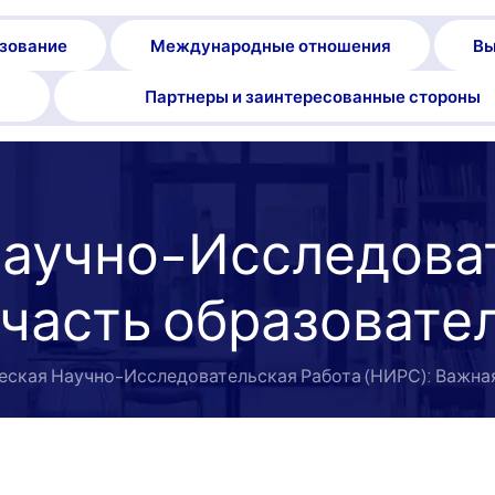
зование
Международные отношения
Вы
Партнеры и заинтересованные стороны
Научно-Исследоват
 часть образовате
еская Научно-Исследовательская Работа (НИРС): Важная