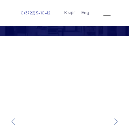
Кырг
Eng
0 (3722) 5-10-12
Студенты Жалал-
Абадского
международного
университета зажгли
атмосферу ярким
праздником Гарба