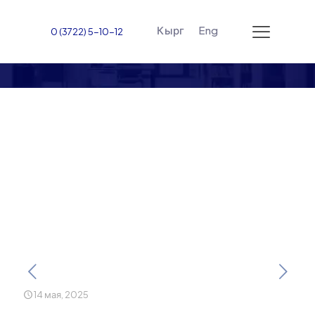
Кырг
Eng
0 (3722) 5-10-12
Преподаватели ЖАМУ
успешно сдали TOEFL и
расширяют горизонты
международного
сотрудничества
14 мая, 2025