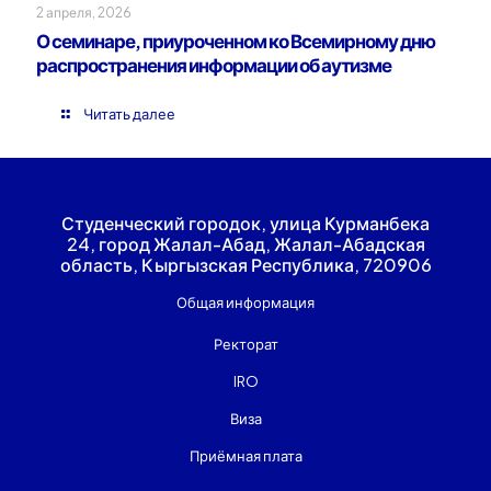
2 апреля, 2026
О семинаре, приуроченном ко Всемирному дню
распространения информации об аутизме
Читать далее
Студенческий городок, улица Курманбека
24, город Жалал-Абад, Жалал-Абадская
область, Кыргызская Республика, 720906
Общая информация
Ректорат
IRO
Виза
Приёмная плата