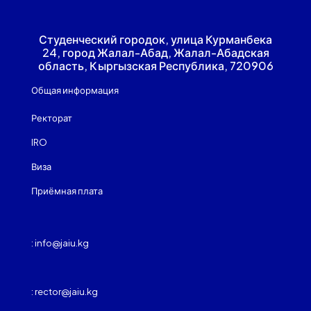
Студенческий городок, улица Курманбека
24, город Жалал-Абад, Жалал-Абадская
область, Кыргызская Республика, 720906
Общая информация
Ректорат
IRO
Виза
Приёмная плата
: info@jaiu.kg
: rector@jaiu.kg