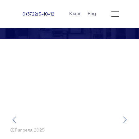
Кырг
Eng
0 (3722) 5-10-12
Первый этап
стипендиального отбора
“Doing Good 2025”
успешно завершён в
ЖАМУ
11 апреля, 2025