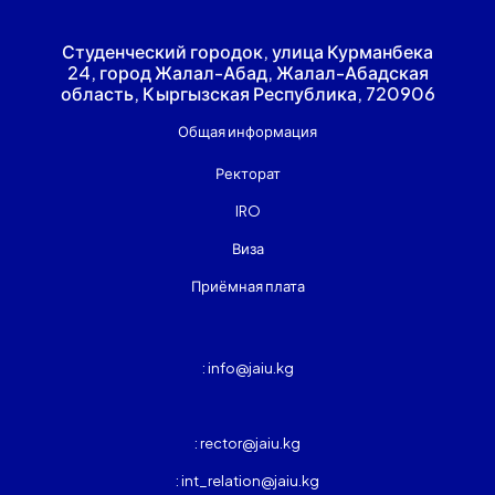
Студенческий городок, улица Курманбека
24, город Жалал-Абад, Жалал-Абадская
область, Кыргызская Республика, 720906
Общая информация
Ректорат
IRO
Виза
Приёмная плата
: info@jaiu.kg
: rector@jaiu.kg
: int_relation@jaiu.kg