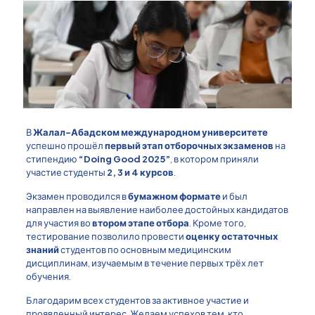
В
Жалал-Абадском международном университете
успешно прошёл
первый этап отборочных экзаменов
на
стипендию
“Doing Good 2025”
, в котором приняли
участие студенты
2, 3 и 4 курсов
.
Экзамен проводился в
бумажном формате
и был
направлен на выявление наиболее достойных кандидатов
для участия во
втором этапе отбора
. Кроме того,
тестирование позволило провести
оценку остаточных
знаний
студентов по основным медицинским
дисциплинам, изучаемым в течение первых трёх лет
обучения.
Благодарим всех студентов за активное участие и
проявленный интерес. Желаем успехов тем, кто