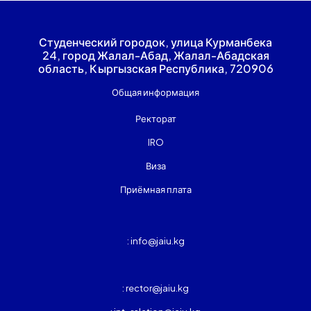
Студенческий городок, улица Курманбека
24, город Жалал-Абад, Жалал-Абадская
область, Кыргызская Республика, 720906
Общая информация
Ректорат
IRO
Виза
Приёмная плата
: info@jaiu.kg
: rector@jaiu.kg