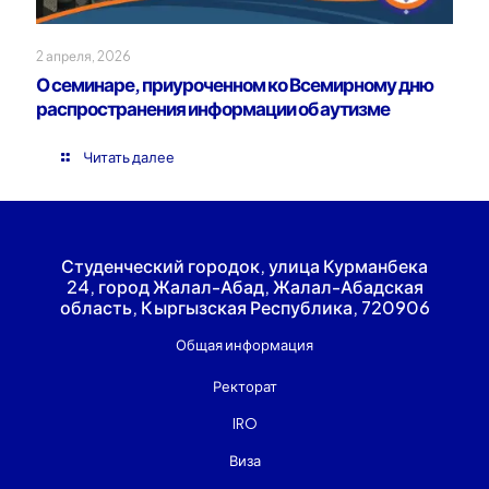
2 апреля, 2026
О семинаре, приуроченном ко Всемирному дню
распространения информации об аутизме
Читать далее
Студенческий городок, улица Курманбека
24, город Жалал-Абад, Жалал-Абадская
область, Кыргызская Республика, 720906
Общая информация
Ректорат
IRO
Виза