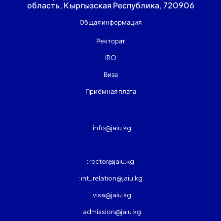
область, Кыргызская Республика, 720906
Общая информация
Ректорат
IRO
Виза
Приёмная плата
: info@jaiu.kg
: rector@jaiu.kg
: int_relation@jaiu.kg
: visa@jaiu.kg
: admission@jaiu.kg