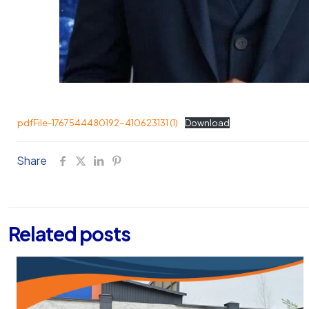
pdfFile-1767544480192-410623131 (1)
Download
Share
Related posts