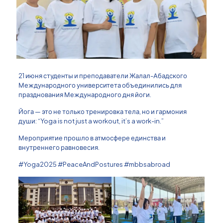
21 июня студенты и преподаватели Жалал-Абадского
Международного университета объединились для
празднования Международного дня йоги.
Йога — это не только тренировка тела, но и гармония
души: “Yoga is not just a workout, it’s a work-in.”
Мероприятие прошло в атмосфере единства и
внутреннего равновесия.
#Yoga2025 #PeaceAndPostures #mbbsabroad