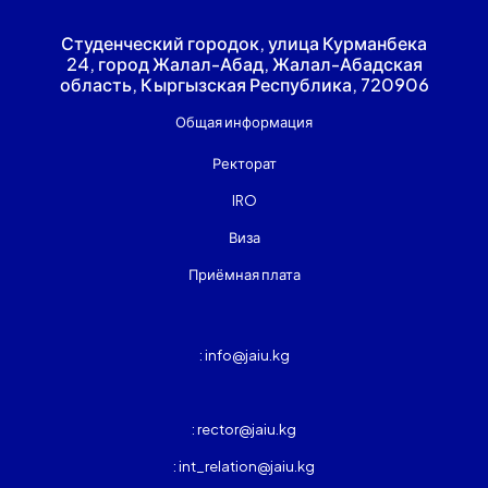
Студенческий городок, улица Курманбека
24, город Жалал-Абад, Жалал-Абадская
область, Кыргызская Республика, 720906
Общая информация
Ректорат
IRO
Виза
Приёмная плата
: info@jaiu.kg
: rector@jaiu.kg
: int_relation@jaiu.kg