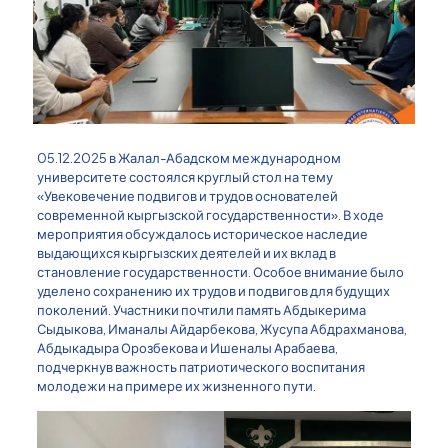
05.12.2025 в Жалал-Абадском международном
университете состоялся круглый стол на тему
«Увековечение подвигов и трудов основателей
современной кыргызской государственности». В ходе
мероприятия обсуждалось историческое наследие
выдающихся кыргызских деятелей и их вклад в
становление государственности. Особое внимание было
уделено сохранению их трудов и подвигов для будущих
поколений. Участники почтили память Абдыкерима
Сыдыкова, Иманалы Айдарбекова, Жусупа Абдрахманова,
Абдыкадыра Орозбекова и Ишеналы Арабаева,
подчеркнув важность патриотического воспитания
молодежи на примере их жизненного пути.