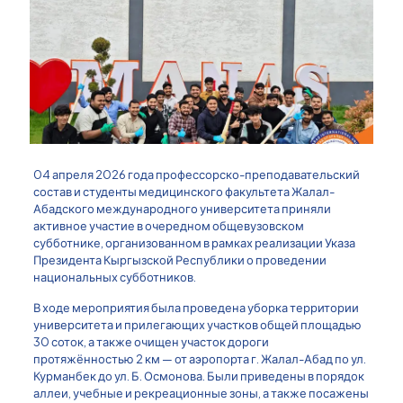
04 апреля 2026 года профессорско-преподавательский
состав и студенты медицинского факультета Жалал-
Абадского международного университета приняли
активное участие в очередном общевузовском
субботнике, организованном в рамках реализации Указа
Президента Кыргызской Республики о проведении
национальных субботников.
В ходе мероприятия была проведена уборка территории
университета и прилегающих участков общей площадью
30 соток, а также очищен участок дороги
протяжённостью 2 км — от аэропорта г. Жалал-Абад по ул.
Курманбек до ул. Б. Осмонова. Были приведены в порядок
аллеи, учебные и рекреационные зоны, а также посажены