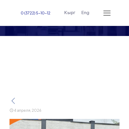
Кырг
Eng
0 (3722) 5-10-12
Жалал-Абадский
международный
унивесритет провел
очередной субботник
4 апреля, 2026