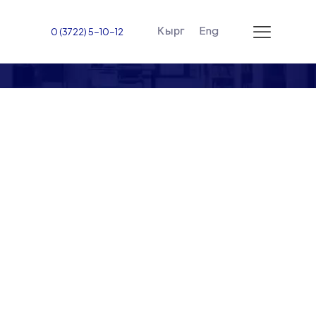
Кырг
Eng
0 (3722) 5-10-12
Всемирный день науки
отмечается ежегодно 10
ноября. Администрация
Жалал-Абадского
международного
университета
поздравляет всех
преподавателей,
исследователей,