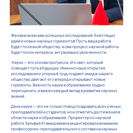
Желаем всем вам успешных исследований, блестящих
идей и новых научных горизонтов! Пусть ваша работа
будет полезной обществу, а сам процесс научной работы
будет полон интереса, энтузиазма и увлеченности.
Наука — это основа прогресса, это свет, который
освещает путь в будущее. Именно наши открытия,
исследования и упорный труд создают имидж нашего
общества, двигают его вперед и открывают новые
горизонты. Важность науки в образовании трудно
переоценить, и важен каждый вклад в развитие научных
знаний.
День науки — это не только повод поздравить всех ученых,
преподавателей и студентов, но и отметить достижения в
области науки и образования. Проректор по научной
работе Зульфия Атамырзаевна акцентировала внимание
профессорско-преподавательского состава на научных