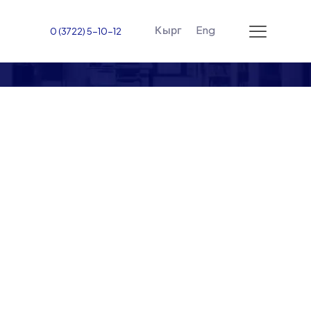
Кырг
Eng
0 (3722) 5-10-12
Визит коллег из Ошского
государственного
университета (ОШГУ) в
Джалал-Абадский
международный
университет (ЖАМУ) стал
отличной возможностью
укрепить академические
связи, обсудить