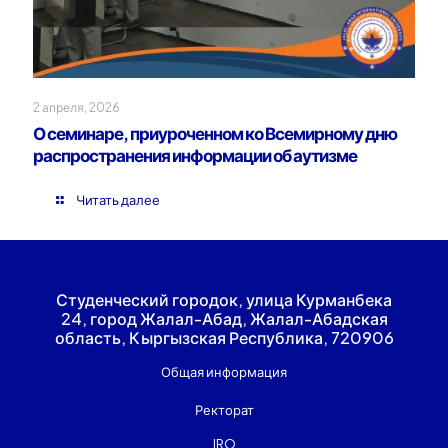
2 апреля, 2026
О семинаре, приуроченном ко Всемирному дню
распространения информации об аутизме
Читать далее
Студенческий городок, улица Курманбека
24, город Жалал-Абад, Жалал-Абадская
область, Кыргызская Республика, 720906
Общая информация
Ректорат
IRO