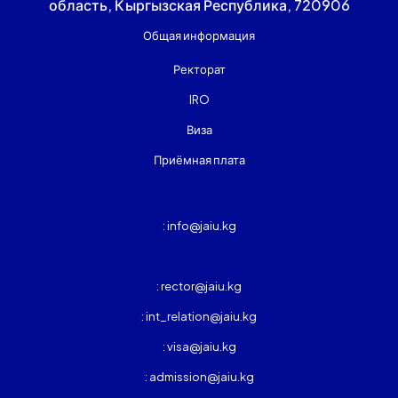
область, Кыргызская Республика, 720906
Общая информация
Ректорат
IRO
Виза
Приёмная плата
: info@jaiu.kg
: rector@jaiu.kg
: int_relation@jaiu.kg
: visa@jaiu.kg
: admission@jaiu.kg