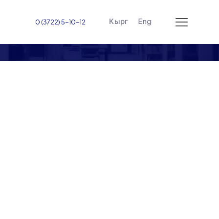
Кырг
Eng
0 (3722) 5-10-12
Вводная встреча с
научными
руководителями первого
года обучения на
медицинском факультете
Университета Жалал-
Абадском
международном
университете (JAIU)