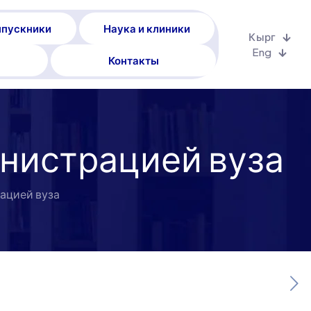
пускники
Наука и клиники
Кырг
Eng
Контакты
инистрацией вуза
ацией вуза