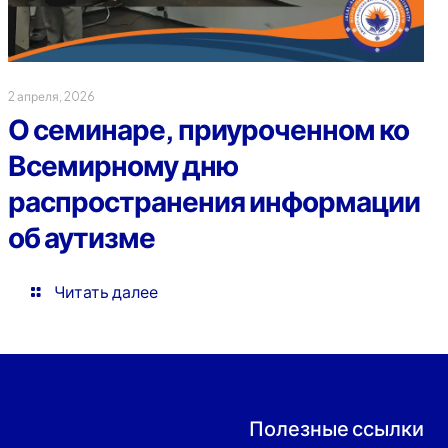
2 апреля, 2026
О семинаре, приуроченном ко
Всемирному дню
распространения информации
об аутизме
Читать далее
Полезные ссылки