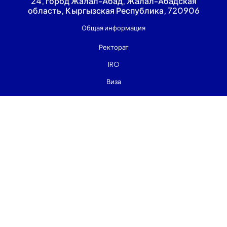
24, город Жалал-Абад, Жалал-Абадская
область, Кыргызская Республика, 720906
Общая информация
Ректорат
IRO
Виза
Приёмная плата
: info@jaiu.kg
: rector@jaiu.kg
: int_relation@jaiu.kg
: visa@jaiu.kg
: admission@jaiu.kg