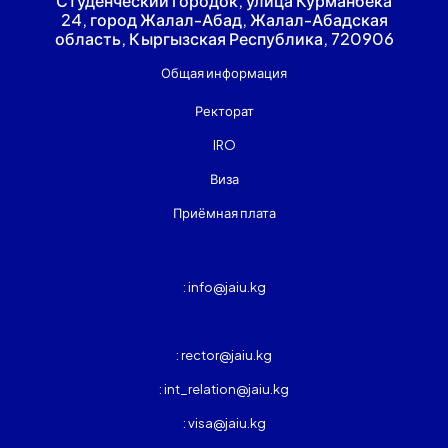
Студенческий городок, улица Курманбека
24, город Жалал-Абад, Жалал-Абадская
область, Кыргызская Республика, 720906
Общая информация
Ректорат
IRO
Виза
Приёмная плата
: info@jaiu.kg
: rector@jaiu.kg
: int_relation@jaiu.kg
: visa@jaiu.kg