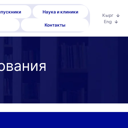
пускники
Наука и клиники
Кырг
Eng
Контакты
зования