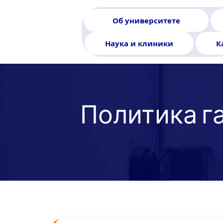
Об университете
Наука и клиники
К
Политика г