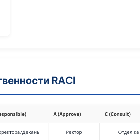
твенности RACI
esponsible)
A (Approve)
C (Consult)
оректора/Деканы
Ректор
Отдел ка