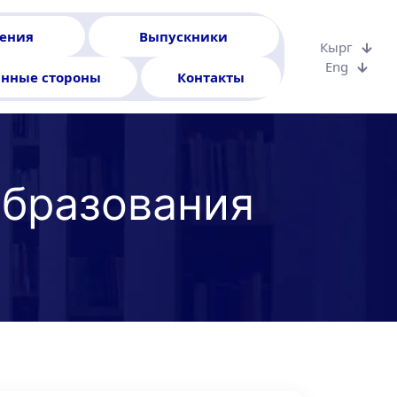
ения
Выпускники
Кырг
Eng
анные стороны
Контакты
образования