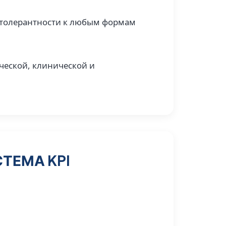
 толерантности к любым формам
ческой, клинической и
ТЕМА KPI