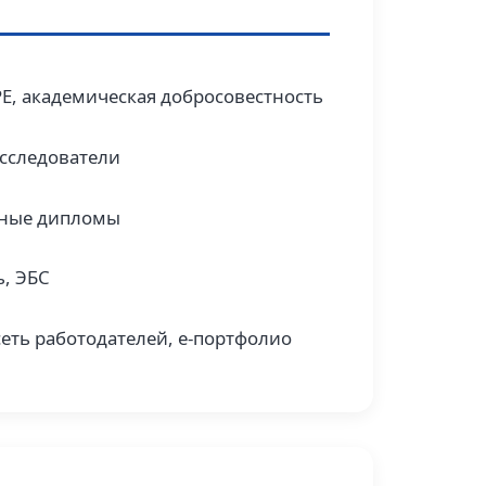
E, академическая добросовестность
исследователи
йные дипломы
, ЭБС
сеть работодателей, e‑портфолио