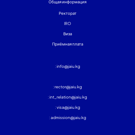
Общая информация
Ректорат
IRO
Виза
Приёмная плата
: info@jaiu.kg
: rector@jaiu.kg
: int_relation@jaiu.kg
: visa@jaiu.kg
: admission@jaiu.kg